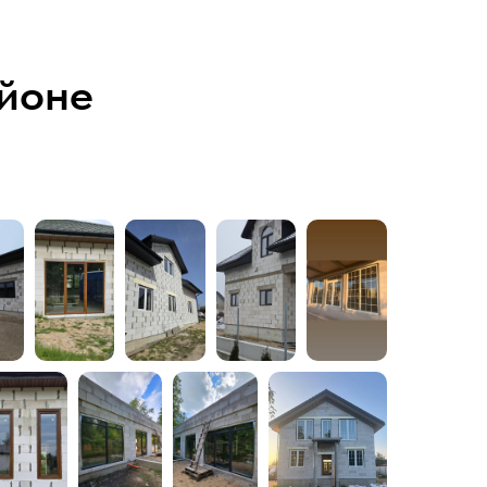
айоне