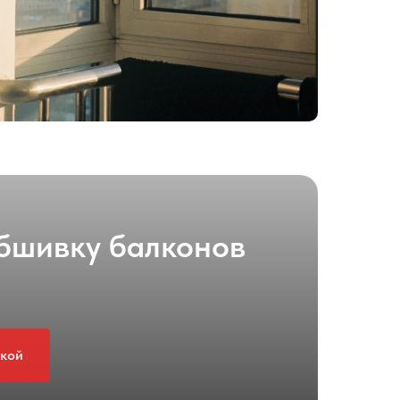
обшивку балконов
дкой