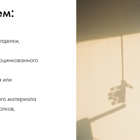
ем:
тделки,
оцинкованного
а или
го материала
олков,